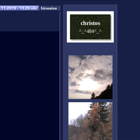
christos
^_^484^_^