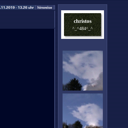
christos
^_^484^_^